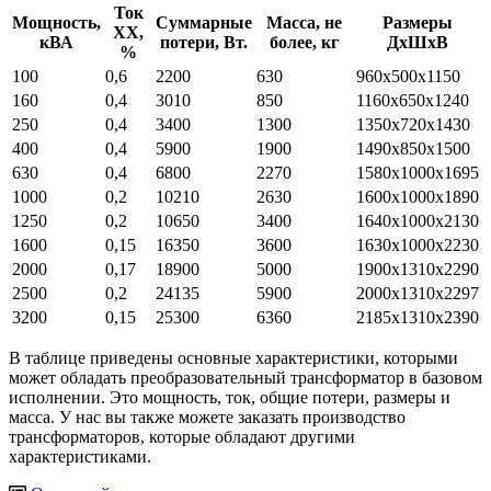
Ток
Мощность,
Суммарные
Масса, не
Размеры
ХХ,
кВА
потери, Вт.
более, кг
ДхШхВ
%
100
0,6
2200
630
960х500х1150
160
0,4
3010
850
1160х650х1240
250
0,4
3400
1300
1350х720х1430
400
0,4
5900
1900
1490х850х1500
630
0,4
6800
2270
1580х1000х1695
1000
0,2
10210
2630
1600х1000х1890
1250
0,2
10650
3400
1640х1000х2130
1600
0,15
16350
3600
1630х1000х2230
2000
0,17
18900
5000
1900х1310х2290
2500
0,2
24135
5900
2000х1310х2297
3200
0,15
25300
6360
2185х1310х2390
В таблице приведены основные характеристики, которыми
может обладать преобразовательный трансформатор в базовом
исполнении. Это мощность, ток, общие потери, размеры и
масса. У нас вы также можете заказать производство
трансформаторов, которые обладают другими
характеристиками.