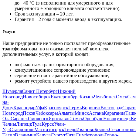
до +40 °С (в исполнении для умеренного и для
умеренного + холодного климата соответственно).
Срок эксплуатации – 20 лет.
Гарантия – 2 года с момента ввода в эксплуатацию.
Услуги
Наше предприятие не только поставляет преобразовательные
трансформаторы, но и оказывает полный комплекс
дополнительных услуг, в который входят:
шеф-монтаж трансформаторного оборудования;
консультационное сопровождение установки;
сервисное и постгарантийное обслуживание;
ремонт устройств нашего производства и других марок.
Шумерля
Санкт-Петербург
Нижний
Новгород
Новосибирск
Екатеринбург
Казань
Челябинск
Омск
Сам
на-
Дону
Краснодар
Уфа
Красноярск
Пермь
Воронеж
Волгоград
Сарат
Новгород
Псков
Чебоксары
Алматы
Минск
Астана
Караганда
Ташк
Ола
Саранск
Смоленск
Ярославль
Томск
Оренбург
Новокузнецк
Ке
Челны
Липецк
Тула
Курск
Улан-
Удэ
Ставрополь
Магнитогорск
Тверь
Иваново
Брянск
Севастополь
Тагил
Владимир
Калуга
Сургут
Чита
Симферополь
Горно-