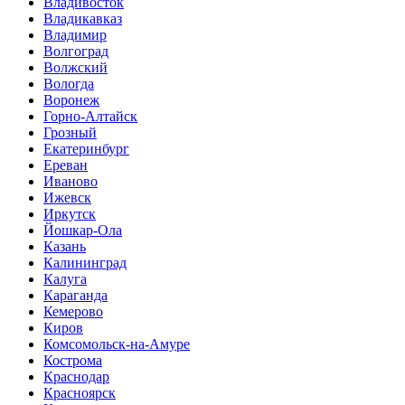
Владивосток
Владикавказ
Владимир
Волгоград
Волжский
Вологда
Воронеж
Горно-Алтайск
Грозный
Екатеринбург
Ереван
Иваново
Ижевск
Иркутск
Йошкар-Ола
Казань
Калининград
Калуга
Караганда
Кемерово
Киров
Комсомольск-на-Амуре
Кострома
Краснодар
Красноярск